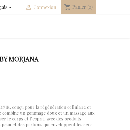
shopping_cart


Panier
(0)
çais
Connexion
 BY MORJANA
IE, conçu pour la régénération cellulaire et
ce combine un gommage doux et un massage aux
ser le corps et l’esprit, avec des produits
a peau et des parfums qui enveloppent les sens.