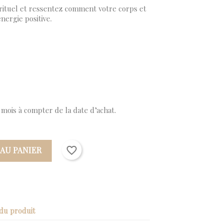
rituel et ressentez comment votre corps et
nergie positive.
 mois à compter de la date d’achat.
favorite_border
 AU PANIER
 du produit