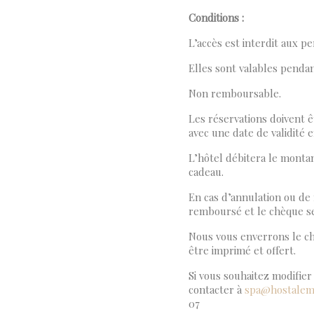
éer une liste d'envies
Conditions :
onnexion
L’accès est interdit aux p
 de la liste d'envies
outer à ma liste d'envies
s devez être connecté pour ajouter des produits à votre liste d'envies.
Elles sont valables pendan
Non remboursable.
Create new list
Annuler
Connexion
Les réservations doivent ê
Annuler
Créer une liste d'envies
avec une date de validité e
L’hôtel débitera le monta
cadeau.
En cas d’annulation ou de
remboursé et le chèque se
Nous vous enverrons le ch
être imprimé et offert.
Si vous souhaitez modifie
contacter à
spa@hostalem
07