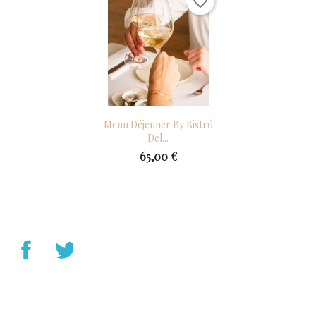
favorite_border
Menu Déjeuner By Bistró
Del...
65,00 €
YouTube
Instagram
Facebook
Twitter