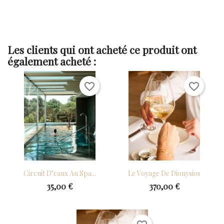
Les clients qui ont acheté ce produit ont
également acheté :
favorite_border
favorite_border
Circuit D’eaux Au Spa...
Le Voyage De Dionysios
35,00 €
370,00 €