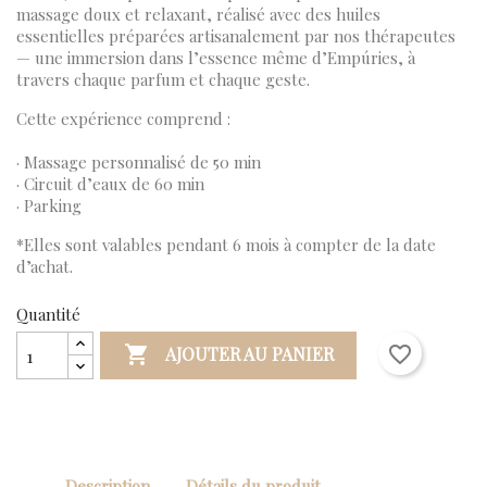
massage doux et relaxant, réalisé avec des huiles
essentielles préparées artisanalement par nos thérapeutes
— une immersion dans l’essence même d’Empúries, à
travers chaque parfum et chaque geste.
Cette expérience comprend :
· Massage personnalisé de 50 min
· Circuit d’eaux de 60 min
· Parking
*Elles sont valables pendant 6 mois à compter de la date
d’achat.
Quantité

favorite_border
AJOUTER AU PANIER
Description
Détails du produit