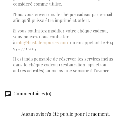
considéré comme utilisé.
Nous vous enverrons le chèque cadeau par e-mail
afin qu’il puisse être imprimé et offert.
Si vous souhaitez modifier votre chèque cadeau,
vous pouvez nous contacter
à
info@hostalempuries.com
ou en appelant le +34
972 77 02 07
Il est indispensable de réserver les services inclus
dans le chèque cadeau (restauration, spa et/ou
autres activités) au moins une semaine à l’avance.
Commentaires (0)
chat
Aucun avis n'a été publié pour le moment.