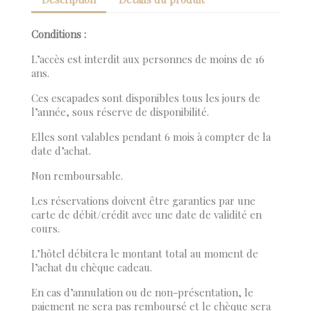
Conditions :
L’accès est interdit aux personnes de moins de 16
ans.
Ces escapades sont disponibles tous les jours de
l’année, sous réserve de disponibilité.
×
Créer une liste d'envies
×
Connexion
Elles sont valables pendant 6 mois à compter de la
date d’achat.
×
Nom de la liste d'envies
Vous devez être connecté pour ajouter des produits à
Ajouter à ma liste d'envies
Non remboursable.
votre liste d'envies.
Les réservations doivent être garanties par une
Create new list
add_circle_outline
carte de débit/crédit avec une date de validité en
cours.
Annuler
Connexion
Annuler
Créer une liste d'envies
L’hôtel débitera le montant total au moment de
l’achat du chèque cadeau.
En cas d’annulation ou de non-présentation, le
paiement ne sera pas remboursé et le chèque sera