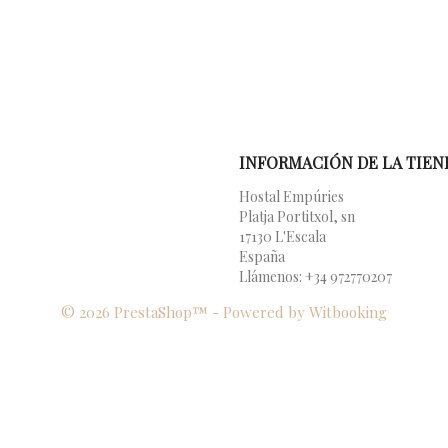
INFORMACIÓN DE LA TIEN
Hostal Empúries
Platja Portitxol, sn
17130 L'Escala
España
Llámenos:
+34 972770207
© 2026 PrestaShop™ - Powered by Witbooking